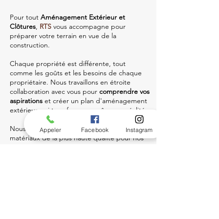
Pour tout
Aménagement Extérieur et
Clôtures
,
RTS
vous accompagne pour
préparer votre terrain en vue de la
construction.
Chaque propriété est différente, tout
comme les goûts et les besoins de chaque
propriétaire. Nous travaillons en étroite
collaboration avec vous pour
comprendre vos
aspirations
et créer un plan d'aménagement
extérieur qui transforme vos rêves en réalité.
Nous sélectionnons soigneusement des
Appeler
Facebook
Instagram
matériaux de la plus haute qualité pour nos
projets.
Des
pavés aux terrasses
en passant par
les
fontaines
et
les clôtures
, chaque élément est
choisi pour sa durabilité, sa résistance et sa
capacité à conserver sa beauté au fil du
temps...
Découvrez en plus sur notre
service
Aménagement Extérieur et Clôtures
.