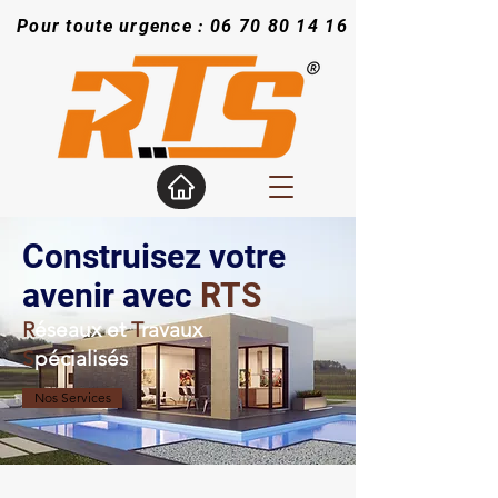
Pour toute urgence :
06 70 80 14 16
Construisez votre
avenir avec
RTS
R
éseaux et
T
ravaux
S
pécialisés
Nos Services