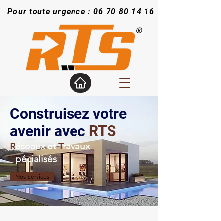
Pour toute urgence :
06 70 80 14 16
Construisez votre
avenir avec
RTS
R
éseaux et
T
ravaux
S
pécialisés
Nos Services
RTS. Entreprise de Construction et de travaux publics Le Tremblay-sur-mauldre