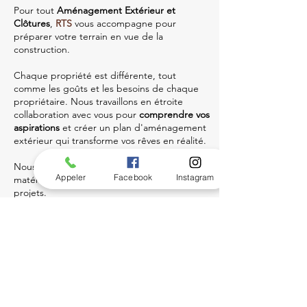
Pour tout
Aménagement Extérieur et
Clôtures
,
RTS
vous accompagne pour
préparer votre terrain en vue de la
construction.
Chaque propriété est différente, tout
comme les goûts et les besoins de chaque
propriétaire. Nous travaillons en étroite
collaboration avec vous pour
comprendre vos
aspirations
et créer un plan d'aménagement
extérieur qui transforme vos rêves en réalité.
Nous sélectionnons soigneusement des
Appeler
Facebook
Instagram
matériaux de la plus haute qualité pour nos
projets.
Des
pavés aux terrasses
en passant par
les
fontaines
et
les clôtures
, chaque élément est
choisi pour sa durabilité, sa résistance et sa
capacité à conserver sa beauté au fil du
temps...
Découvrez en plus sur notre
service
Aménagement Extérieur et Clôtures
.